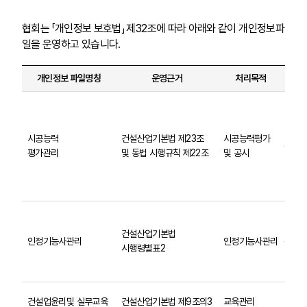
협회는 「개인정보 보호법」 제32조에 따라 아래와 같이 개인정보파
일을 운영하고 있습니다.
개인정보 파일명칭
운영근거
처리목적
개인
건설업
주소
: 성
시공능력
건설산업기본법 제23조
시공능력평가
평가관리
및 동법 시행규칙 제22조
및 공시
기술인
인구
득일
신청자
휴대
건설산업기본법
인정기능사관리
인정기능사관리
시행령별표2
경력확
주소,
성명
건설업윤리및 실무교육
건설산업기본법 제9조의3
교육관리