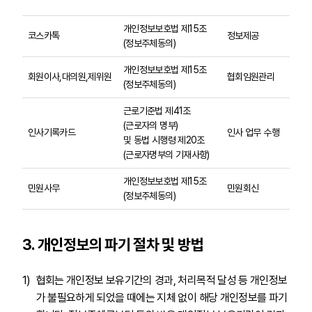
이메
개인정보보호법 제15조
코스카톡
정보제공
성명
(정보주체동의)
개인정보보호법 제15조
성명
회원이사,대의원,제위원
협회임원관리
(정보주체동의)
번호
근로기준법 제41조
(근로자의 명부)
성명
인사기록카드
인사 업무 수행
및 동법 시행령 제20조
전화
(근로자명부의 기재사항)
개인정보보호법 제15조
성명,
민원사무
민원회신
(정보주체동의)
등
3. 개인정보의 파기 절차 및 방법
협회는 개인정보 보유기간의 경과, 처리목적 달성 등 개인정보
가 불필요하게 되었을 때에는 지체 없이 해당 개인정보를 파기