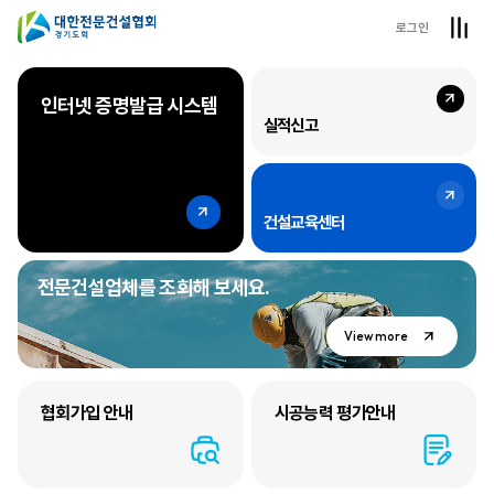
로그인
회원사를 가족처럼 회원사 일을 내 일처럼
인터넷 증명발급 시스템
대한전문건설협회
실적신고
경기도회
건설교육센터
전문건설업체를 조회해 보세요.
View more
협회가입 안내
시공능력 평가안내