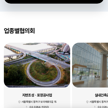
업종별협의회
지반조성ㆍ포장공사업
실내건축
서울특별시 동작구 보라매로5길 15
서울특별시 동작구
02-3284-1131/3
02-3284